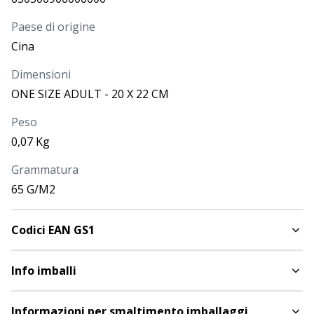
Richiedi
04/09/2026
-
Più di
2.083
Paese di origine
PREZZO
3,000
€
Cina
Dimensioni
ONE SIZE ADULT - 20 X 22 CM
Peso
0,07 Kg
Grammatura
65 G/M2
Codici EAN GS1
Info imballi
Informazioni per smaltimento imballaggi