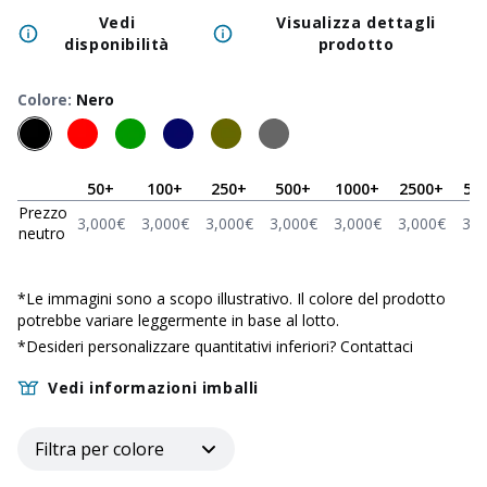
Vedi
Visualizza dettagli
disponibilità
prodotto
Colore
:
Nero
50
+
100
+
250
+
500
+
1000
+
2500
+
50
Prezzo
3,000
€
3,000
€
3,000
€
3,000
€
3,000
€
3,000
€
3,0
neutro
*
Le immagini sono a scopo illustrativo. Il colore del prodotto
potrebbe variare leggermente in base al lotto.
*Desideri personalizzare quantitativi inferiori?
Contattaci
Vedi informazioni imballi
Filtra per colore