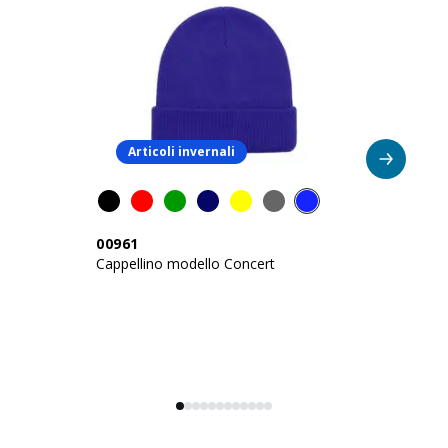
Articoli invernali
00961
1
Cappellino modello Concert
Ca
pe
ri