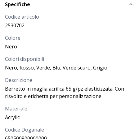
Specifiche
3,000
€
Codice articolo
CODICE
COLORE
2530702
Grigio
2530708
Colore
Nero
DISPONIBILITÀ
PROSSIMI ARRIVI
Colori disponibili
10/08/2026
-
2.000
Richiedi
04/09/2026
-
Più di
83
Nero, Rosso, Verde, Blu, Verde scuro, Grigio
PREZZO
Descrizione
3,000
€
Berretto in maglia acrilica 65 g/pz elasticizzata. Con
risvolto e etichetta per personalizzazione
CODICE
COLORE
Materiale
Verde scuro
2530764
Acrylic
Codice Doganale
DISPONIBILITÀ
PROSSIMI ARRIVI
650500900000000