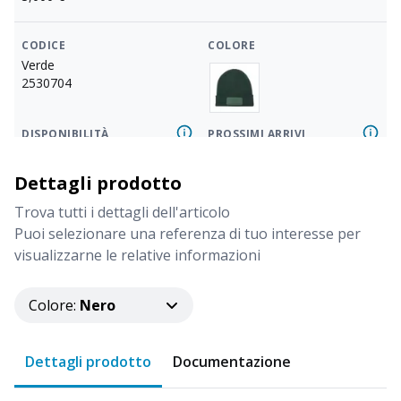
CODICE
COLORE
Verde
2530704
DISPONIBILITÀ
PROSSIMI ARRIVI
560
04/09/2026
-
2.000
Dettagli prodotto
PREZZO
3,000
€
Trova tutti i dettagli dell'articolo
Puoi selezionare una referenza di tuo interesse per
visualizzarne le relative informazioni
CODICE
COLORE
Blu
2530705
Colore
:
Nero
DISPONIBILITÀ
PROSSIMI ARRIVI
Dettagli prodotto
Documentazione
1.538
10/08/2026
-
Più di
2.083
PREZZO