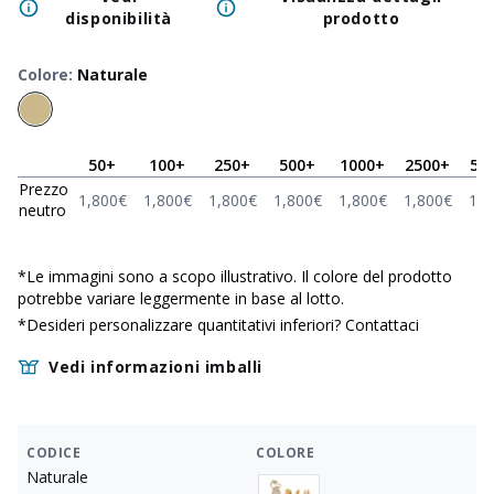
disponibilità
prodotto
Colore
:
Naturale
50
+
100
+
250
+
500
+
1000
+
2500
+
50
Prezzo
1,800
€
1,800
€
1,800
€
1,800
€
1,800
€
1,800
€
1,8
neutro
*
Le immagini sono a scopo illustrativo. Il colore del prodotto
potrebbe variare leggermente in base al lotto.
*Desideri personalizzare quantitativi inferiori?
Contattaci
Vedi informazioni imballi
CODICE
COLORE
Naturale