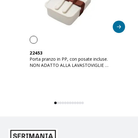
22453
2
Porta pranzo in PP, con posate incluse.
Bi
NON ADATTO ALLA LAVASTOVIGLIE E
AL MICROONDE