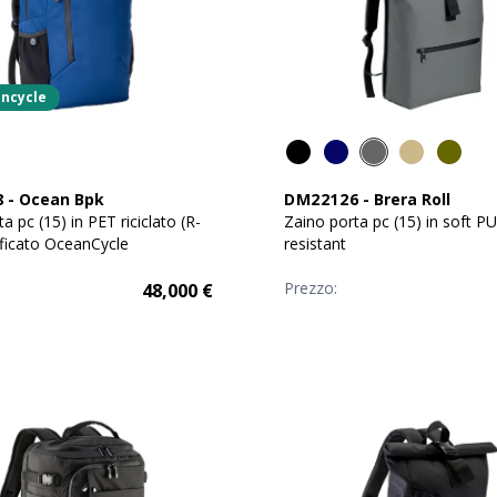
ncycle
8
-
Ocean Bpk
DM22126
-
Brera Roll
a pc (15) in PET riciclato (R-
Zaino porta pc (15) in soft P
ificato OceanCycle
resistant
Prezzo:
48,000
€