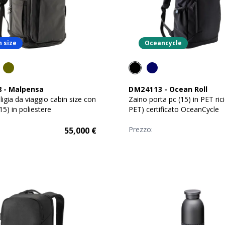
n size
Oceancycle
8
-
Malpensa
DM24113
-
Ocean Roll
ligia da viaggio cabin size con
Zaino porta pc (15) in PET rici
15) in poliestere
PET) certificato OceanCycle
Prezzo:
55,000
€