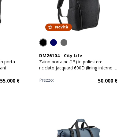
Novità
DM26104
-
City Life
on porta
Zaino porta pc (15) in poliestere
tant
riciclato jacquard 600D (lining interno in
R-PET)
Prezzo:
55,000
€
50,000
€