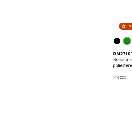
N
DM2710
Borsa a t
poliester
Prezzo: