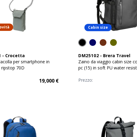
ovità
Cabin size
1
-
Crocetta
DM25102
-
Brera Travel
racolla per smartphone in
Zaino da viaggio cabin size c
e ripstop 70D
pc (15) in soft PU water resis
Prezzo:
19,000
€