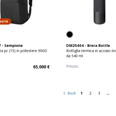
ovità
7
-
Sempione
DM25404
-
Brera Bottle
ta pc (15) in poliestere 900D
Bottiglia termica in acciaio in
da 540 ml
Prezzo:
65,000
€
1
2
3
Back