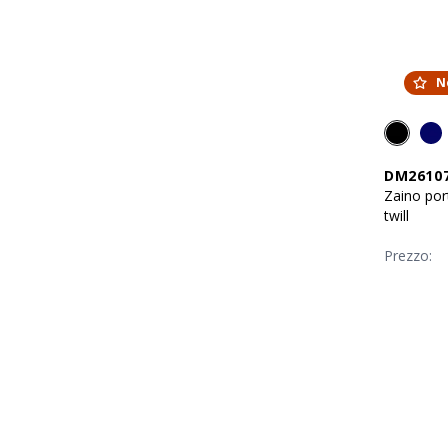
N
DM2610
Zaino por
twill
Prezzo: