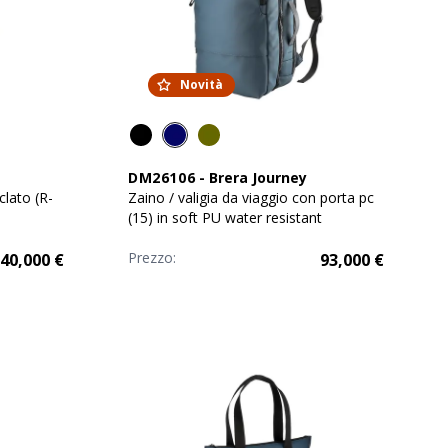
Novità
DM26106
-
Brera Journey
clato (R-
Zaino / valigia da viaggio con porta pc
(15) in soft PU water resistant
Prezzo:
40,000
€
93,000
€