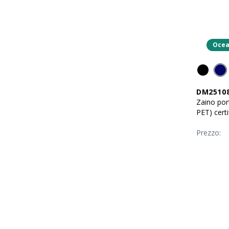
Ocea
DM2510
Zaino port
PET) cert
Prezzo: